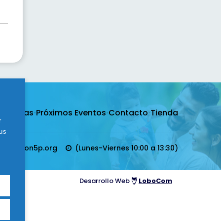
·
Noticias
·
Próximos Eventos
·
Contacto
·
Tienda
r
tus
fundacion5p.org
(Lunes-Viernes 10:00 a 13:30)
Desarrollo Web
LoboCom
ón y