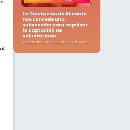
uos
La Diputación de Alicante
nos concede una
subvención para impulsar
la captación de
voluntariado.
Agradecimiento a Diputación de Alicante por la subvención concedida a nuestra Fundación.
al.