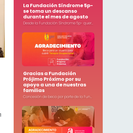
La Fundación Síndrome 5p-
se toma un descanso
durante el mes de agosto
Desde la Fundación Síndrome 5p- queremos informar a todas las familias, colaboradores, socios, voluntarios y personas que nos acompañan que nuestras instalaciones permanecerán cerradas durante todo el mes de agosto.
Gracias a Fundación
Prójimo Próximo por su
apoyo a una de nuestras
familias
Concesión de beca por parte de la Fundación Prójimo Próximo a uno de nuestros usuarios para cubrir parte de su tratamiento de Terapia Ocupacional.
1