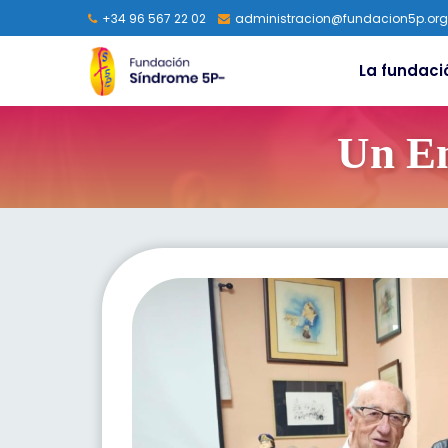
+34 96 567 22 02
administracion@fundacion5p.org
La fundaci
Un En