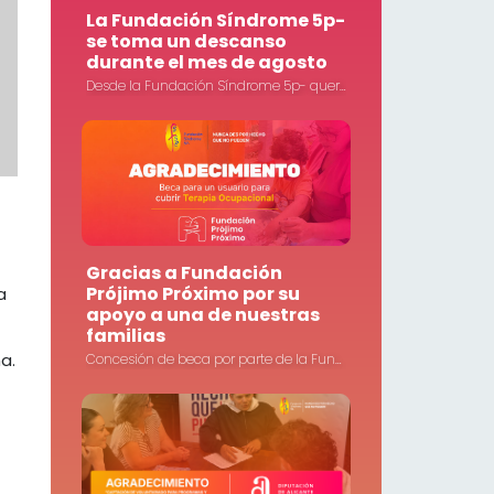
La Fundación Síndrome 5p-
se toma un descanso
durante el mes de agosto
Desde la Fundación Síndrome 5p- queremos informar a todas las familias, colaboradores, socios, voluntarios y personas que nos acompañan que nuestras instalaciones permanecerán cerradas durante todo el mes de agosto.
Gracias a Fundación
Prójimo Próximo por su
a
apoyo a una de nuestras
familias
a.
Concesión de beca por parte de la Fundación Prójimo Próximo a uno de nuestros usuarios para cubrir parte de su tratamiento de Terapia Ocupacional.