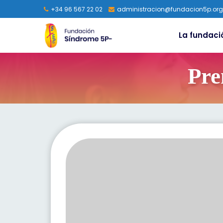
+34 96 567 22 02
administracion@fundacion5p.org
La fundaci
Pre