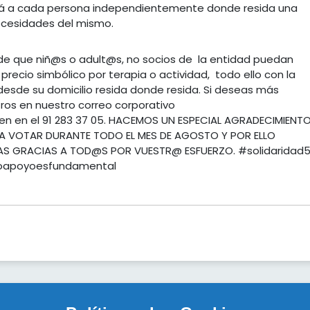
 a cada persona independientemente donde resida una
necesidades del mismo.
de que niñ@s o adult@s, no socios de la entidad puedan
recio simbólico por terapia o actividad, todo ello con la
desde su domicilio resida donde resida. Si deseas más
ros en nuestro correo corporativo
n en el 91 283 37 05. HACEMOS UN ESPECIAL AGRADECIMIENTO
 VOTAR DURANTE TODO EL MES DE AGOSTO Y POR ELLO
AS GRACIAS A TOD@S POR VUESTR@ ESFUERZO. #solidaridad
oapoyoesfundamental