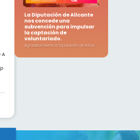
La Diputación de Alicante
nos concede una
subvención para impulsar
la captación de
voluntariado.
Agradecimiento a Diputación de Alicante por la subvención concedida a nuestra Fundación.
 A
5p