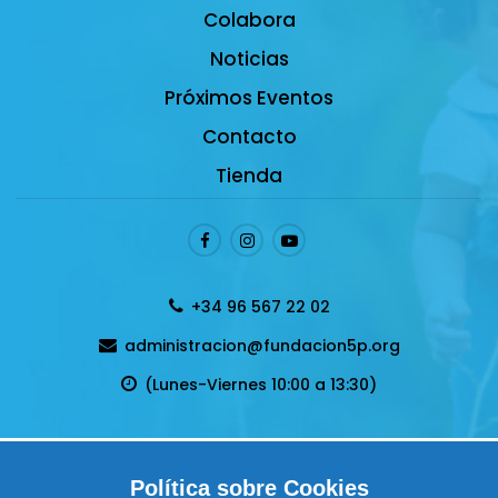
Colabora
Noticias
Próximos Eventos
Contacto
Tienda
+34 96 567 22 02
administracion@fundacion5p.org
(Lunes-Viernes 10:00 a 13:30)
Política de privacidad
Política sobre Cookies
Condiciones Generales de venta