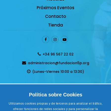
Próximos Eventos
Contacto
Tienda
+34 96 567 22 02
administracion@fundacion5p.org
(Lunes-Viernes 10:00 a 13:30)
Política de privacidad
Política sobre Cookies
Condiciones Generales de venta
Aviso legal
Utilizamos cookies propias y de terceros para analizar el tráfico,
Cookies
ofrecer funciones de redes sociales y para personalizar la