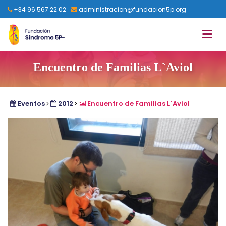
+34 96 567 22 02
administracion@fundacion5p.org
Encuentro de Familias L`Aviol
Eventos
2012
Encuentro de Familias L`Aviol