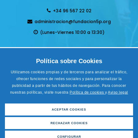
+34 96 567 22 02
administracion@fundacion5p.org
(Lunes-Viernes 10:00 a 13:30)
Política de privacidad
Política sobre Cookies
Condiciones Generales de venta
Aviso legal
Utilizamos cookies propias y de terceros para analizar el tráfico,
Cookies
ofrecer funciones de redes sociales y para personalizar la
Accesibilidad
publicidad a partir de tus hábitos de navegación. Para conocer
Desarrollo Web
LoboCom
nuestras políticas, visite nuestra
Política de cookies
y
Aviso legal
ACEPTAR COOKIES
Financiado por el Programa Kit Digital. Plan de Recuperación,
Transformación y Resiliencia de España «Next Generation EU».
RECHAZAR COOKIES
CONFIGURAR