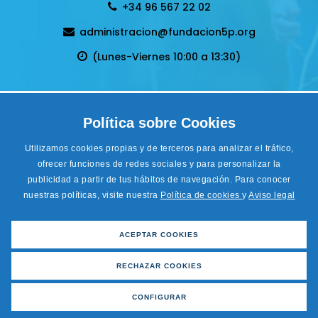
+34 96 567 22 02
administracion@fundacion5p.org
(Lunes-Viernes 10:00 a 13:30)
Política de privacidad
Política sobre Cookies
Condiciones Generales de venta
Aviso legal
Utilizamos cookies propias y de terceros para analizar el tráfico,
Cookies
ofrecer funciones de redes sociales y para personalizar la
Accesibilidad
publicidad a partir de tus hábitos de navegación. Para conocer
nuestras políticas, visite nuestra
Política de cookies
y
Aviso legal
Desarrollo Web
LoboCom
ACEPTAR COOKIES
Financiado por el Programa Kit Digital. Plan de Recuperación,
Transformación y Resiliencia de España «Next Generation EU».
RECHAZAR COOKIES
CONFIGURAR
Hazte socio/dona