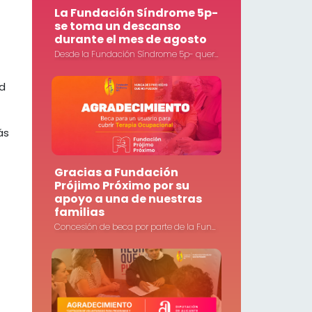
La Fundación Síndrome 5p-
se toma un descanso
durante el mes de agosto
Desde la Fundación Síndrome 5p- queremos informar a todas las familias, colaboradores, socios, voluntarios y personas que nos acompañan que nuestras instalaciones permanecerán cerradas durante todo el mes de agosto.
ad
ás
Gracias a Fundación
Prójimo Próximo por su
apoyo a una de nuestras
familias
Concesión de beca por parte de la Fundación Prójimo Próximo a uno de nuestros usuarios para cubrir parte de su tratamiento de Terapia Ocupacional.