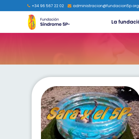
+34 96 567 22 02
administracion@fundacion5p.org
La fundaci