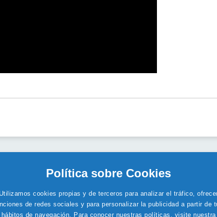
Política sobre Cookies
La fundación
·
Síndrome 5P
·
Colabora
Utilizamos cookies propias y de terceros para analizar el tráfico, ofrece
nciones de redes sociales y para personalizar la publicidad a partir de 
hábitos de navegación. Para conocer nuestras políticas, visite nuestra