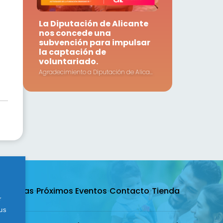
La Diputación de Alicante
nos concede una
subvención para impulsar
la captación de
voluntariado.
Agradecimiento a Diputación de Alicante por la subvención concedida a nuestra Fundación.
·
Noticias
·
Próximos Eventos
·
Contacto
·
Tienda
r
tus